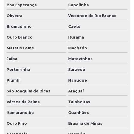
Boa Esperança
Capelinha
Oliveira
Visconde do Rio Branco
Brumadinho
Caeté
Ouro Branco
Iturama
Mateus Leme
Machado
Jaíba
Matozinhos
Porteirinha
Sarzedo
Piumhi
Nanuque
São Joaquim de Bicas
Araçuaí
Várzea da Palma
Taiobeiras
Itamarandiba
Guanhães
Ouro Fino
Brasília de Minas