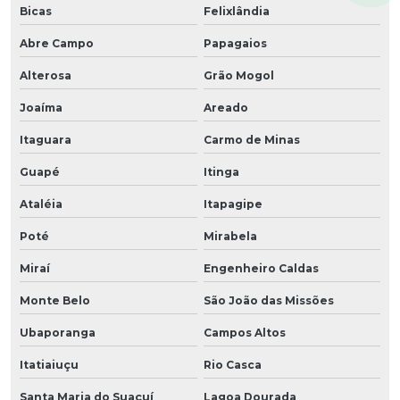
Bicas
Felixlândia
Abre Campo
Papagaios
Alterosa
Grão Mogol
Joaíma
Areado
Itaguara
Carmo de Minas
Guapé
Itinga
Ataléia
Itapagipe
Poté
Mirabela
Miraí
Engenheiro Caldas
Monte Belo
São João das Missões
Ubaporanga
Campos Altos
Itatiaiuçu
Rio Casca
Santa Maria do Suaçuí
Lagoa Dourada