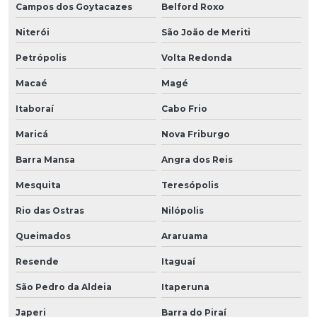
Campos dos Goytacazes
Belford Roxo
Niterói
São João de Meriti
Petrópolis
Volta Redonda
Macaé
Magé
Itaboraí
Cabo Frio
Maricá
Nova Friburgo
Barra Mansa
Angra dos Reis
Mesquita
Teresópolis
Rio das Ostras
Nilópolis
Queimados
Araruama
Resende
Itaguaí
São Pedro da Aldeia
Itaperuna
Japeri
Barra do Piraí