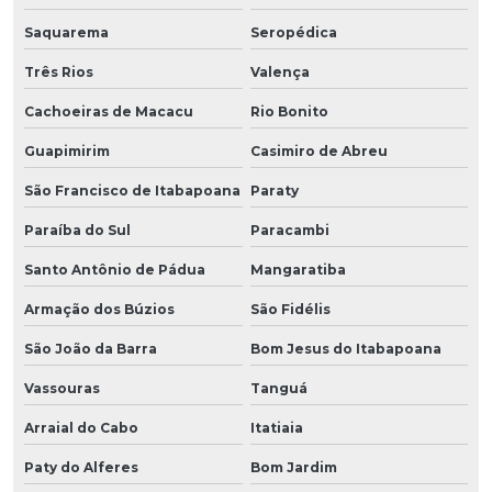
Saquarema
Seropédica
Três Rios
Valença
Cachoeiras de Macacu
Rio Bonito
Guapimirim
Casimiro de Abreu
São Francisco de Itabapoana
Paraty
Paraíba do Sul
Paracambi
Santo Antônio de Pádua
Mangaratiba
Armação dos Búzios
São Fidélis
São João da Barra
Bom Jesus do Itabapoana
Vassouras
Tanguá
Arraial do Cabo
Itatiaia
Paty do Alferes
Bom Jardim