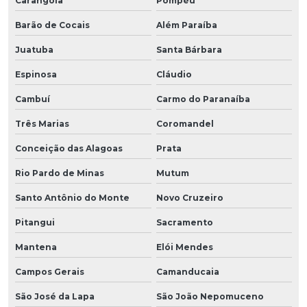
Carangola
Pompéu
Barão de Cocais
Além Paraíba
Juatuba
Santa Bárbara
Espinosa
Cláudio
Cambuí
Carmo do Paranaíba
Três Marias
Coromandel
Conceição das Alagoas
Prata
Rio Pardo de Minas
Mutum
Santo Antônio do Monte
Novo Cruzeiro
Pitangui
Sacramento
Mantena
Elói Mendes
Campos Gerais
Camanducaia
São José da Lapa
São João Nepomuceno