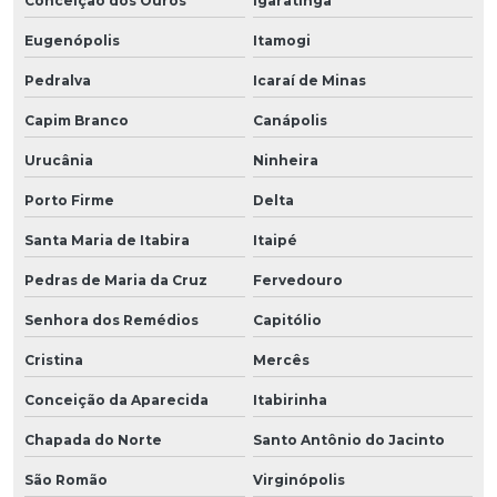
Conceição dos Ouros
Igaratinga
Eugenópolis
Itamogi
Pedralva
Icaraí de Minas
Capim Branco
Canápolis
Urucânia
Ninheira
Porto Firme
Delta
Santa Maria de Itabira
Itaipé
Pedras de Maria da Cruz
Fervedouro
Senhora dos Remédios
Capitólio
Cristina
Mercês
Conceição da Aparecida
Itabirinha
Chapada do Norte
Santo Antônio do Jacinto
São Romão
Virginópolis