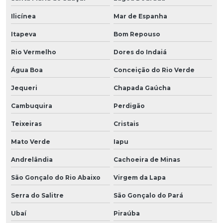
Ilicínea
Mar de Espanha
Itapeva
Bom Repouso
Rio Vermelho
Dores do Indaiá
Água Boa
Conceição do Rio Verde
Jequeri
Chapada Gaúcha
Cambuquira
Perdigão
Teixeiras
Cristais
Mato Verde
Iapu
Andrelândia
Cachoeira de Minas
São Gonçalo do Rio Abaixo
Virgem da Lapa
Serra do Salitre
São Gonçalo do Pará
Ubaí
Piraúba