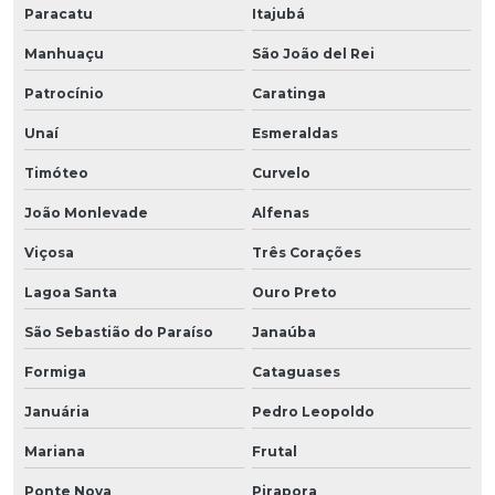
Paracatu
Itajubá
Manhuaçu
São João del Rei
Patrocínio
Caratinga
Unaí
Esmeraldas
Timóteo
Curvelo
João Monlevade
Alfenas
Viçosa
Três Corações
Lagoa Santa
Ouro Preto
São Sebastião do Paraíso
Janaúba
Formiga
Cataguases
Januária
Pedro Leopoldo
Mariana
Frutal
Ponte Nova
Pirapora