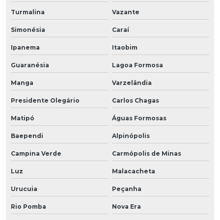
Turmalina
Vazante
Simonésia
Caraí
Ipanema
Itaobim
Guaranésia
Lagoa Formosa
Manga
Varzelândia
Presidente Olegário
Carlos Chagas
Matipó
Águas Formosas
Baependi
Alpinópolis
Campina Verde
Carmópolis de Minas
Luz
Malacacheta
Urucuia
Peçanha
Rio Pomba
Nova Era