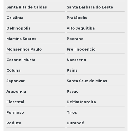
Santa Rita de Caldas
Santa Bárbara do Leste
Orizânia
Pratápolis
Delfinópolis
Alto Jequitibá
Martins Soares
Pocrane
Monsenhor Paulo
Frei Inocêncio
Coronel Murta
Nazareno
Coluna
Pains
Japonvar
Santa Cruz de Minas
Araponga
Pavão
Florestal
Delfim Moreira
Formoso
Tiros
Reduto
Durandé