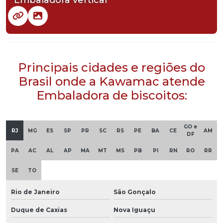
Embaladora vertical
Principais cidades e regiões do
Brasil onde a Kawamac atende
Embaladora de biscoitos:
GO e
RJ
MG
ES
SP
PR
SC
RS
PE
BA
CE
AM
DF
PA
AC
AL
AP
MA
MT
MS
PB
PI
RN
RO
RR
SE
TO
Rio de Janeiro
São Gonçalo
Duque de Caxias
Nova Iguaçu