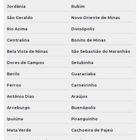
Jordânia
Rubim
São Geraldo
Novo Oriente de Minas
Rio Acima
Divisópolis
Centralina
Bonito de Minas
Bela Vista de Minas
São Sebastião do Maranhão
Dores de Campos
Setubinha
Berilo
Guaraciaba
Ferros
Carneirinho
Antônio Dias
Araújos
Arceburgo
Buenópolis
Ipuiúna
Piranguinho
Mata Verde
Cachoeira de Pajeú