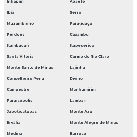
Inhapim
Abaeté
Ibiá
Serro
Muzambinho
Paraguaçu
Perdões
Caxambu
Itambacuri
Itapecerica
Santa Vitória
Carmo do Rio Claro
Monte Santo de Minas
Lajinha
Conselheiro Pena
Divino
Campestre
Manhumirim
Paraisópolis
Lambari
Jaboticatubas
Monte Azul
Ervália
Monte Alegre de Minas
Medina
Barroso