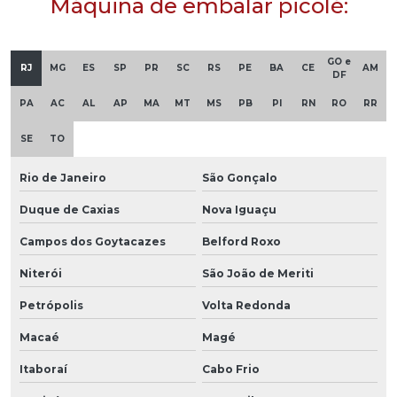
Máquina de embalar picolé:
GO e
RJ
MG
ES
SP
PR
SC
RS
PE
BA
CE
AM
DF
PA
AC
AL
AP
MA
MT
MS
PB
PI
RN
RO
RR
SE
TO
Rio de Janeiro
São Gonçalo
Duque de Caxias
Nova Iguaçu
Campos dos Goytacazes
Belford Roxo
Niterói
São João de Meriti
Petrópolis
Volta Redonda
Macaé
Magé
Itaboraí
Cabo Frio