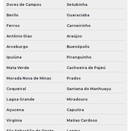
Dores de Campos
Setubinha
Berilo
Guaraciaba
Ferros
Carneirinho
Antônio Dias
Araújos
Arceburgo
Buenópolis
Ipuiúna
Piranguinho
Mata Verde
Cachoeira de Pajeú
Morada Nova de Minas
Prados
Coqueiral
Santana do Manhuaçu
Lagoa Grande
Miradouro
Açucena
Caputira
Virgínia
Matias Cardoso
São Sebastião do Oeste
Lontra