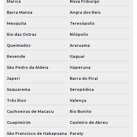
Maricá
Nova Friburgo
Barra Mansa
Angra dos Reis
Mesquita
Teresópolis
Rio das Ostras
Nilópolis
Queimados
Araruama
Resende
Itaguaí
São Pedro da Aldeia
Itaperuna
Japeri
Barra do Piraí
Saquarema
Seropédica
Três Rios
Valença
Cachoeiras de Macacu
Rio Bonito
Guapimirim
Casimiro de Abreu
São Francisco de Itabapoana
Paraty