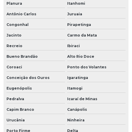
Planura
Itanhomi
Antônio Carlos
Juruaia
Congonhal
Pirapetinga
Jacinto
Carmo da Mata
Recreio
Ibiraci
Bueno Brandão
Alto Rio Doce
Coroaci
Ponto dos Volantes
Conceição dos Ouros
Igaratinga
Eugenópolis
Itamogi
Pedralva
Icaraí de Minas
Capim Branco
Canápolis
Urucânia
Ninheira
Porto Firme
Delta