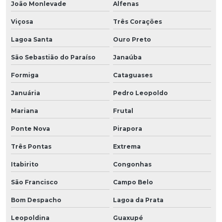
João Monlevade
Alfenas
Viçosa
Três Corações
Lagoa Santa
Ouro Preto
São Sebastião do Paraíso
Janaúba
Formiga
Cataguases
Januária
Pedro Leopoldo
Mariana
Frutal
Ponte Nova
Pirapora
Três Pontas
Extrema
Itabirito
Congonhas
São Francisco
Campo Belo
Bom Despacho
Lagoa da Prata
Leopoldina
Guaxupé