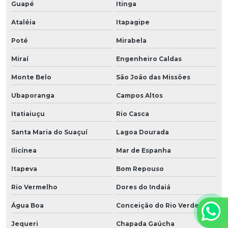
Guapé
Itinga
Ataléia
Itapagipe
Poté
Mirabela
Miraí
Engenheiro Caldas
Monte Belo
São João das Missões
Ubaporanga
Campos Altos
Itatiaiuçu
Rio Casca
Santa Maria do Suaçuí
Lagoa Dourada
Ilicínea
Mar de Espanha
Itapeva
Bom Repouso
Rio Vermelho
Dores do Indaiá
Água Boa
Conceição do Rio Verde
Jequeri
Chapada Gaúcha