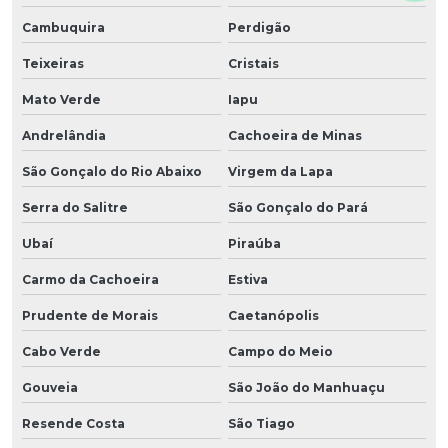
Cambuquira
Perdigão
Teixeiras
Cristais
Mato Verde
Iapu
Andrelândia
Cachoeira de Minas
São Gonçalo do Rio Abaixo
Virgem da Lapa
Serra do Salitre
São Gonçalo do Pará
Ubaí
Piraúba
Carmo da Cachoeira
Estiva
Prudente de Morais
Caetanópolis
Cabo Verde
Campo do Meio
Gouveia
São João do Manhuaçu
Resende Costa
São Tiago