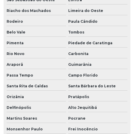
Riacho dos Machados
Limeira do Oeste
Rodeiro
Paula Cândido
Belo Vale
Tombos
Pimenta
Piedade de Caratinga
Rio Novo
Carbonita
Araporã
Guimarânia
Passa Tempo
Campo Florido
Santa Rita de Caldas
Santa Bárbara do Leste
Orizânia
Pratápolis
Delfinópolis
Alto Jequitibá
Martins Soares
Pocrane
Monsenhor Paulo
Frei Inocêncio