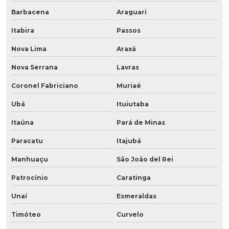
Barbacena
Araguari
Itabira
Passos
Nova Lima
Araxá
Nova Serrana
Lavras
Coronel Fabriciano
Muriaé
Ubá
Ituiutaba
Itaúna
Pará de Minas
Paracatu
Itajubá
Manhuaçu
São João del Rei
Patrocínio
Caratinga
Unaí
Esmeraldas
Timóteo
Curvelo