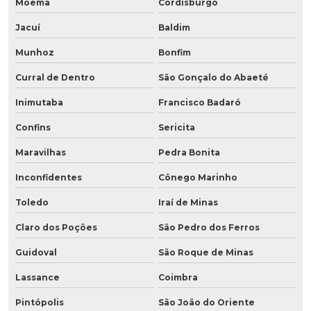
Moema
Cordisburgo
Jacuí
Baldim
Munhoz
Bonfim
Curral de Dentro
São Gonçalo do Abaeté
Inimutaba
Francisco Badaró
Confins
Sericita
Maravilhas
Pedra Bonita
Inconfidentes
Cônego Marinho
Toledo
Iraí de Minas
Claro dos Poções
São Pedro dos Ferros
Guidoval
São Roque de Minas
Lassance
Coimbra
Pintópolis
São João do Oriente