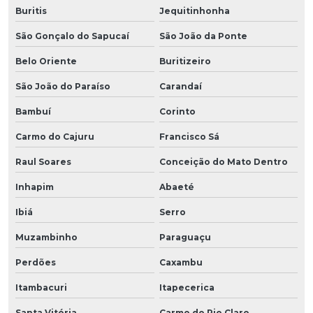
Buritis
Jequitinhonha
São Gonçalo do Sapucaí
São João da Ponte
Belo Oriente
Buritizeiro
São João do Paraíso
Carandaí
Bambuí
Corinto
Carmo do Cajuru
Francisco Sá
Raul Soares
Conceição do Mato Dentro
Inhapim
Abaeté
Ibiá
Serro
Muzambinho
Paraguaçu
Perdões
Caxambu
Itambacuri
Itapecerica
Santa Vitória
Carmo do Rio Claro