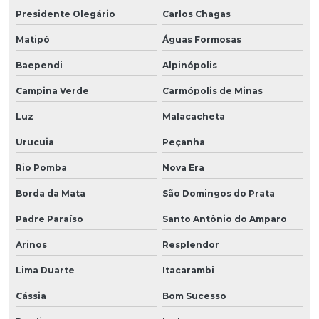
Presidente Olegário
Carlos Chagas
Matipó
Águas Formosas
Baependi
Alpinópolis
Campina Verde
Carmópolis de Minas
Luz
Malacacheta
Urucuia
Peçanha
Rio Pomba
Nova Era
Borda da Mata
São Domingos do Prata
Padre Paraíso
Santo Antônio do Amparo
Arinos
Resplendor
Lima Duarte
Itacarambi
Cássia
Bom Sucesso