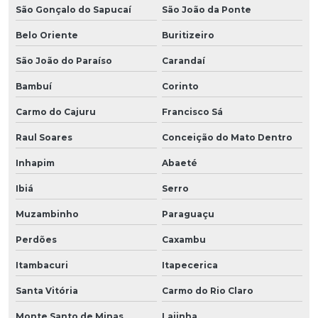
São Gonçalo do Sapucaí
São João da Ponte
Belo Oriente
Buritizeiro
São João do Paraíso
Carandaí
Bambuí
Corinto
Carmo do Cajuru
Francisco Sá
Raul Soares
Conceição do Mato Dentro
Inhapim
Abaeté
Ibiá
Serro
Muzambinho
Paraguaçu
Perdões
Caxambu
Itambacuri
Itapecerica
Santa Vitória
Carmo do Rio Claro
Monte Santo de Minas
Lajinha