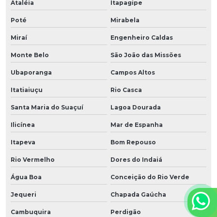
Ataléia
Itapagipe
Poté
Mirabela
Miraí
Engenheiro Caldas
Monte Belo
São João das Missões
Ubaporanga
Campos Altos
Itatiaiuçu
Rio Casca
Santa Maria do Suaçuí
Lagoa Dourada
Ilicínea
Mar de Espanha
Itapeva
Bom Repouso
Rio Vermelho
Dores do Indaiá
Água Boa
Conceição do Rio Verde
Jequeri
Chapada Gaúcha
Cambuquira
Perdigão