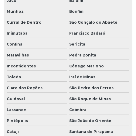
Jacuí
Baldim
Munhoz
Bonfim
Curral de Dentro
São Gonçalo do Abaeté
Inimutaba
Francisco Badaró
Confins
Sericita
Maravilhas
Pedra Bonita
Inconfidentes
Cônego Marinho
Toledo
Iraí de Minas
Claro dos Poções
São Pedro dos Ferros
Guidoval
São Roque de Minas
Lassance
Coimbra
Pintópolis
São João do Oriente
Catuji
Santana de Pirapama