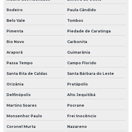
Rodeiro
Paula Cândido
Belo Vale
Tombos
Pimenta
Piedade de Caratinga
Rio Novo
Carbonita
Araporã
Guimarânia
Passa Tempo
Campo Florido
Santa Rita de Caldas
Santa Bárbara do Leste
Orizânia
Pratápolis
Delfinópolis
Alto Jequitibá
Martins Soares
Pocrane
Monsenhor Paulo
Frei Inocêncio
Coronel Murta
Nazareno