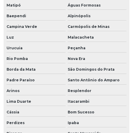
Matipó
Águas Formosas
Baependi
Alpinópolis
Campina Verde
Carmópolis de Minas
Luz
Malacacheta
Urucuia
Peçanha
Rio Pomba
Nova Era
Borda da Mata
São Domingos do Prata
Padre Paraíso
Santo Antônio do Amparo
Arinos
Resplendor
Lima Duarte
Itacarambi
Cássia
Bom Sucesso
Perdizes
Ipaba