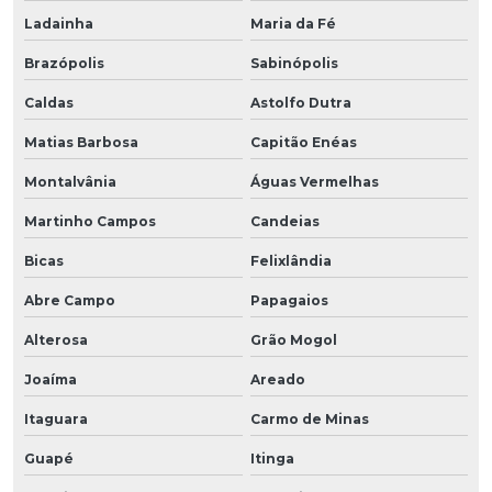
Ladainha
Maria da Fé
Brazópolis
Sabinópolis
Caldas
Astolfo Dutra
Matias Barbosa
Capitão Enéas
Montalvânia
Águas Vermelhas
Martinho Campos
Candeias
Bicas
Felixlândia
Abre Campo
Papagaios
Alterosa
Grão Mogol
Joaíma
Areado
Itaguara
Carmo de Minas
Guapé
Itinga