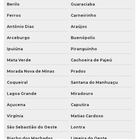
Berilo
Guaraciaba
Ferros
Carneirinho
Antônio Dias
Araújos
Arceburgo
Buenópolis
Ipuiúna
Piranguinho
Mata Verde
Cachoeira de Pajeú
Morada Nova de Minas
Prados
Coqueiral
Santana do Manhuaçu
Lagoa Grande
Miradouro
Açucena
Caputira
Virgínia
Matias Cardoso
São Sebastião do Oeste
Lontra
Riacho dos Machados
Limeira do Oeste