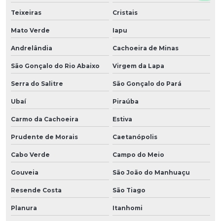
Teixeiras
Cristais
Mato Verde
Iapu
Andrelândia
Cachoeira de Minas
São Gonçalo do Rio Abaixo
Virgem da Lapa
Serra do Salitre
São Gonçalo do Pará
Ubaí
Piraúba
Carmo da Cachoeira
Estiva
Prudente de Morais
Caetanópolis
Cabo Verde
Campo do Meio
Gouveia
São João do Manhuaçu
Resende Costa
São Tiago
Planura
Itanhomi