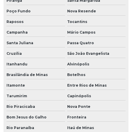
Piranga
Santa Margarida
Poço Fundo
Nova Resende
Raposos
Tocantins
Campanha
Mário Campos
Santa Juliana
Passa Quatro
Cruzília
São João Evangelista
Itanhandu
Alvinópolis
Brasilândia de Minas
Botelhos
Itamonte
Entre Rios de Minas
Tarumirim
Capinópolis
Rio Piracicaba
Nova Ponte
Bom Jesus do Galho
Fronteira
Rio Paranaíba
Itaú de Minas