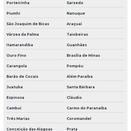
Porteirinha
Sarzedo
Piumhi
Nanuque
São Joaquim de Bicas
Araçuaí
Várzea da Palma
Taiobeiras
Itamarandiba
Guanhães
Ouro Fino
Brasília de Minas
Carangola
Pompéu
Barão de Cocais
Além Paraíba
Juatuba
Santa Bárbara
Espinosa
Cláudio
Cambuí
Carmo do Paranaíba
Três Marias
Coromandel
Conceição das Alagoas
Prata