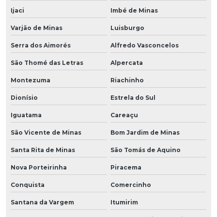
Ijaci
Imbé de Minas
Varjão de Minas
Luisburgo
Serra dos Aimorés
Alfredo Vasconcelos
São Thomé das Letras
Alpercata
Montezuma
Riachinho
Dionísio
Estrela do Sul
Iguatama
Careaçu
São Vicente de Minas
Bom Jardim de Minas
Santa Rita de Minas
São Tomás de Aquino
Nova Porteirinha
Piracema
Conquista
Comercinho
Santana da Vargem
Itumirim