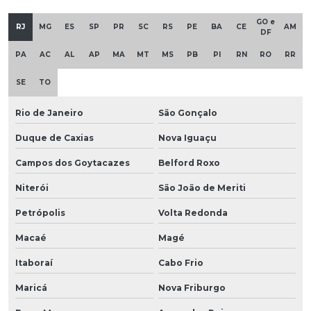
GO e
RJ
MG
ES
SP
PR
SC
RS
PE
BA
CE
AM
DF
PA
AC
AL
AP
MA
MT
MS
PB
PI
RN
RO
RR
SE
TO
Rio de Janeiro
São Gonçalo
Duque de Caxias
Nova Iguaçu
Campos dos Goytacazes
Belford Roxo
Niterói
São João de Meriti
Petrópolis
Volta Redonda
Macaé
Magé
Itaboraí
Cabo Frio
Maricá
Nova Friburgo