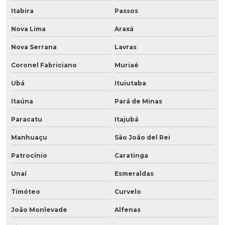
Itabira
Passos
Nova Lima
Araxá
Nova Serrana
Lavras
Coronel Fabriciano
Muriaé
Ubá
Ituiutaba
Itaúna
Pará de Minas
Paracatu
Itajubá
Manhuaçu
São João del Rei
Patrocínio
Caratinga
Unaí
Esmeraldas
Timóteo
Curvelo
João Monlevade
Alfenas