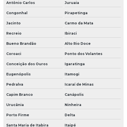
Antônio Carlos
Juruaia
Congonhal
Pirapetinga
Jacinto
Carmo da Mata
Recreio
Ibiraci
Bueno Brandão
Alto Rio Doce
Coroaci
Ponto dos Volantes
Conceição dos Ouros
Igaratinga
Eugenópolis
Itamogi
Pedralva
Icaraí de Minas
Capim Branco
Canápolis
Urucânia
Ninheira
Porto Firme
Delta
Santa Maria de Itabira
Itaipé