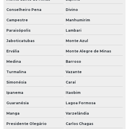
Conselheiro Pena
Divino
Campestre
Manhumirim
Paraisópolis
Lambari
Jaboticatubas
Monte Azul
Ervália
Monte Alegre de Minas
Medina
Barroso
Turmalina
Vazante
Simonésia
Caraí
Ipanema
Itaobim
Guaranésia
Lagoa Formosa
Manga
Varzelândia
Presidente Olegário
Carlos Chagas