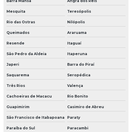
Barra Mansa
Angra dos Reis
Mesquita
Teresópolis
Rio das Ostras
Nilópolis
Queimados
Araruama
Resende
Itaguaí
São Pedro da Aldeia
Itaperuna
Japeri
Barra do Piraí
Saquarema
Seropédica
Três Rios
Valença
Cachoeiras de Macacu
Rio Bonito
Guapimirim
Casimiro de Abreu
São Francisco de Itabapoana
Paraty
Paraíba do Sul
Paracambi