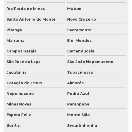
Rio Pardo de Minas
Mutum
Santo Antônio do Monte
Novo Cruzeiro
Pitangui
Sacramento
Mantena
Elói Mendes
Campos Gerais
Camanducaia
São José da Lapa
São João Nepomuceno
Jacutinga
Tupaciguara
Coração de Jesus
Aimorés
Nepomuceno
Pedra Azul
Minas Novas
Paraopeba
Espera Feliz
Monte Sião
Buritis
Jequitinhonha