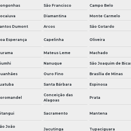
ongonhas
São Francisco
Campo Belo
ocaiuva
Diamantina
Monte Carmelo
antos Dumont
Arcos
São Gotardo
oa Esperança
Capelinha
Oliveira
turama
Mateus Leme
Machado
iumhi
Nanuque
São Joaquim de Bica
uanhães
Ouro Fino
Brasília de Minas
uatuba
Santa Bárbara
Espinosa
Conceição das
oromandel
Prata
Alagoas
itangui
Sacramento
Mantena
ão João
Jacutinga
Tupaciguara