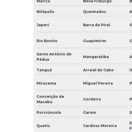
Maricá
Nova Friburgo
B
Nilópolis
Queimados
A
Japeri
Barra do Piraí
S
Rio Bonito
Guapimirim
C
Santo Antônio de
Mangaratiba
A
Pádua
Tanguá
Arraial do Cabo
I
Miracema
Miguel Pereira
P
Conceição de
Cordeiro
P
Macabu
Porciúncula
Carmo
S
E
Quatis
Cardoso Moreira
F