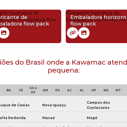
ricante de
Embaladora horizont
aladora flow pack
flow pack
egiões do Brasil onde a Kawamac aten
pequena:
GO e
BA
CE
AM
PA
AC
AL
AP
MA
MT
DF
Campos dos
uque de Caxias
Nova Iguaçu
Goytacazes
olta Redonda
Macaé
Magé