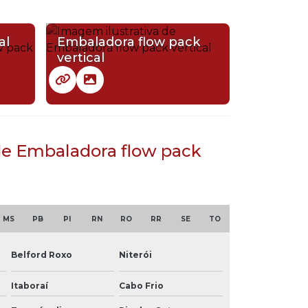
al
Embaladora flow pack
vertical
de Embaladora flow pack
MS
PB
PI
RN
RO
RR
SE
TO
Belford Roxo
Niterói
Itaboraí
Cabo Frio