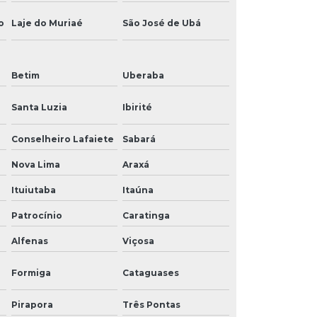
o
Laje do Muriaé
São José de Ubá
Betim
Uberaba
Santa Luzia
Ibirité
Conselheiro Lafaiete
Sabará
Nova Lima
Araxá
Ituiutaba
Itaúna
Patrocínio
Caratinga
Alfenas
Viçosa
Formiga
Cataguases
Pirapora
Três Pontas