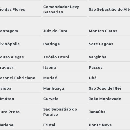
Comendador Levy
io das Flores
São Sebastião do Alt
Gasparian
ontagem
Juiz de Fora
Montes Claros
ivinópolis
Ipatinga
Sete Lagoas
ouso Alegre
Teófilo Otoni
Varginha
raguari
Itabira
Passos
oronel Fabriciano
Muriaé
Ubá
tajubá
Manhuaçu
São João del Rei
imóteo
Curvelo
João Monlevade
São Sebastião do
uro Preto
Janaúba
Paraíso
ariana
Frutal
Ponte Nova