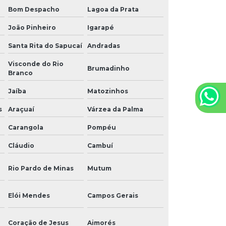
Bom Despacho
Lagoa da Prata
João Pinheiro
Igarapé
Santa Rita do Sapucaí
Andradas
Visconde do Rio
Brumadinho
Branco
Jaíba
Matozinhos
s
Araçuaí
Várzea da Palma
Carangola
Pompéu
Cláudio
Cambuí
Rio Pardo de Minas
Mutum
Elói Mendes
Campos Gerais
Coração de Jesus
Aimorés