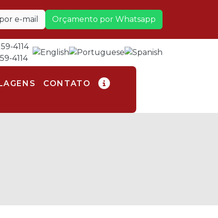
or e-mail
Orçamento por Whatsapp
159-4114
159-4114
LAGENS
CONTATO