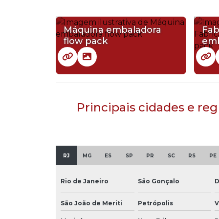
Máquina embaladora
Fab
flow pack
emb
Principais cidades e r
RJ
MG
ES
SP
PR
SC
RS
PE
Rio de Janeiro
São Gonçalo
D
São João de Meriti
Petrópolis
V