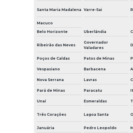
Santa Maria Madalena
Varre-Sai
R
Macuco
Belo Horizonte
Uberlândia
C
Governador
Ribeirão das Neves
D
Valadares
Poços de Caldas
Patos de Minas
P
Vespasiano
Barbacena
A
Nova Serrana
Lavras
C
Pará de Minas
Paracatu
I
Unaí
Esmeraldas
T
Três Corações
Lagoa Santa
O
Januária
Pedro Leopoldo
M