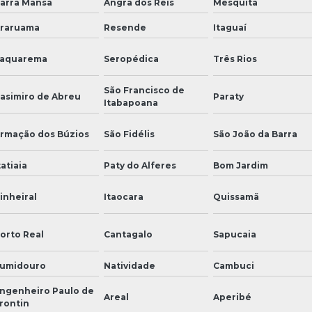
arra Mansa
Angra dos Reis
Mesquita
raruama
Resende
Itaguaí
aquarema
Seropédica
Três Rios
São Francisco de
asimiro de Abreu
Paraty
Itabapoana
rmação dos Búzios
São Fidélis
São João da Barra
tatiaia
Paty do Alferes
Bom Jardim
inheiral
Itaocara
Quissamã
orto Real
Cantagalo
Sapucaia
umidouro
Natividade
Cambuci
ngenheiro Paulo de
Areal
Aperibé
rontin