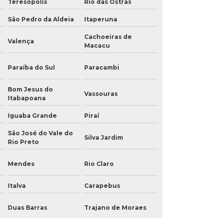
Teresópolis
Rio das Ostras
São Pedro da Aldeia
Itaperuna
Cachoeiras de
Valença
Macacu
Paraíba do Sul
Paracambi
Bom Jesus do
Vassouras
Itabapoana
Iguaba Grande
Piraí
São José do Vale do
Silva Jardim
Rio Preto
Mendes
Rio Claro
Italva
Carapebus
Duas Barras
Trajano de Moraes