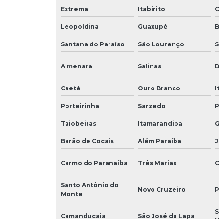
Extrema
Itabirito
C
Leopoldina
Guaxupé
B
Santana do Paraíso
São Lourenço
S
Almenara
Salinas
B
Caeté
Ouro Branco
I
Porteirinha
Sarzedo
P
Taiobeiras
Itamarandiba
G
Barão de Cocais
Além Paraíba
J
Carmo do Paranaíba
Três Marias
C
Santo Antônio do
Novo Cruzeiro
P
Monte
S
Camanducaia
São José da Lapa