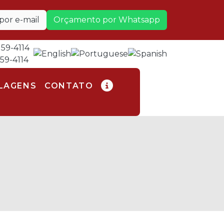
or e-mail
Orçamento por Whatsapp
159-4114
159-4114
LAGENS
CONTATO