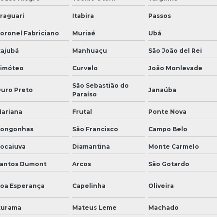
raguari
Itabira
Passos
oronel Fabriciano
Muriaé
Ubá
tajubá
Manhuaçu
São João del Rei
imóteo
Curvelo
João Monlevade
São Sebastião do
uro Preto
Janaúba
Paraíso
ariana
Frutal
Ponte Nova
ongonhas
São Francisco
Campo Belo
ocaiuva
Diamantina
Monte Carmelo
antos Dumont
Arcos
São Gotardo
oa Esperança
Capelinha
Oliveira
turama
Mateus Leme
Machado