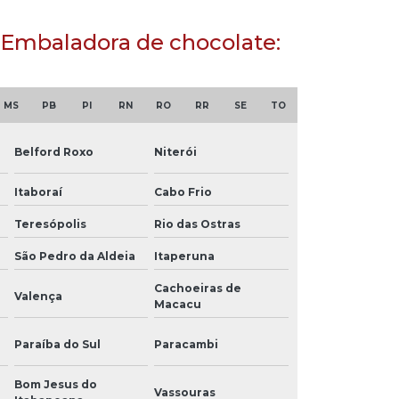
 Embaladora de chocolate:
MS
PB
PI
RN
RO
RR
SE
TO
Belford Roxo
Niterói
Itaboraí
Cabo Frio
Teresópolis
Rio das Ostras
São Pedro da Aldeia
Itaperuna
Cachoeiras de
Valença
Macacu
Paraíba do Sul
Paracambi
Bom Jesus do
Vassouras