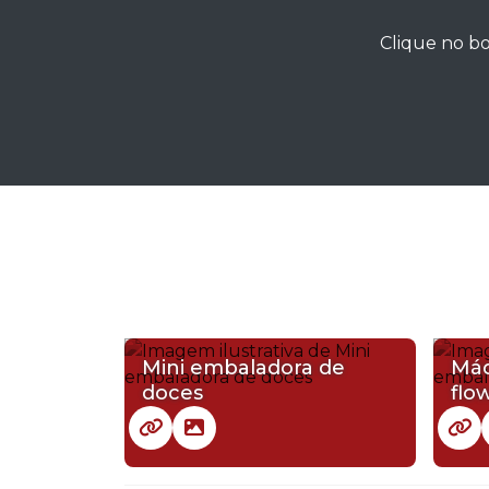
Clique no bo
Mini embaladora de
Máq
doces
flo