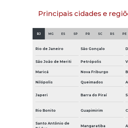
Principais cidades e reg
RJ
MG
ES
SP
PR
SC
RS
PE
Rio de Janeiro
São Gonçalo
D
São João de Meriti
Petrópolis
V
Maricá
Nova Friburgo
B
Nilópolis
Queimados
A
Japeri
Barra do Piraí
S
Rio Bonito
Guapimirim
C
Santo Antônio de
Mangaratiba
A