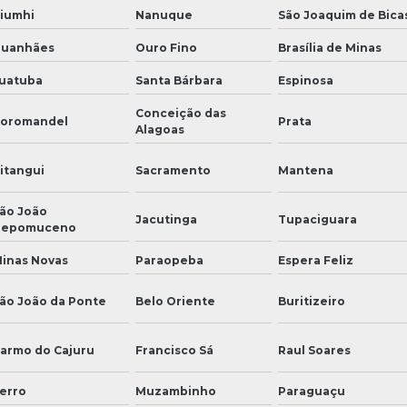
iumhi
Nanuque
São Joaquim de Bica
uanhães
Ouro Fino
Brasília de Minas
uatuba
Santa Bárbara
Espinosa
Conceição das
oromandel
Prata
Alagoas
itangui
Sacramento
Mantena
ão João
Jacutinga
Tupaciguara
Nepomuceno
inas Novas
Paraopeba
Espera Feliz
ão João da Ponte
Belo Oriente
Buritizeiro
armo do Cajuru
Francisco Sá
Raul Soares
erro
Muzambinho
Paraguaçu