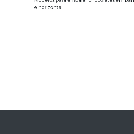
Modelos para embalar chocolates em barra
e horizontal