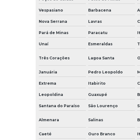
Vespasiano
Barbacena
A
Nova Serrana
Lavras
C
Pará de Minas
Paracatu
I
Unaí
Esmeraldas
T
Três Corações
Lagoa Santa
O
Januária
Pedro Leopoldo
M
Extrema
Itabirito
C
Leopoldina
Guaxupé
B
Santana do Paraíso
São Lourenço
S
Almenara
Salinas
B
Caeté
Ouro Branco
I