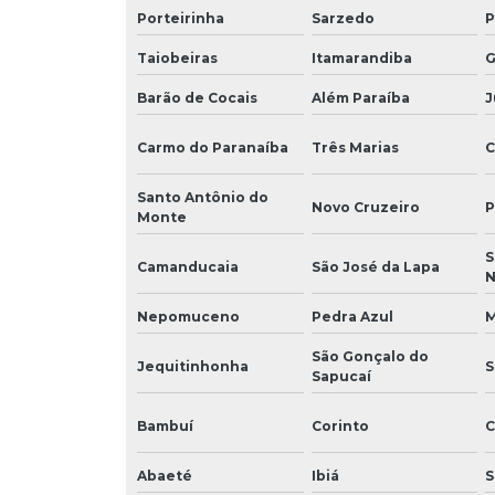
Porteirinha
Sarzedo
P
Taiobeiras
Itamarandiba
G
Barão de Cocais
Além Paraíba
J
Carmo do Paranaíba
Três Marias
C
Santo Antônio do
Novo Cruzeiro
P
Monte
S
Camanducaia
São José da Lapa
Nepomuceno
Pedra Azul
M
São Gonçalo do
Jequitinhonha
S
Sapucaí
Bambuí
Corinto
C
Abaeté
Ibiá
S