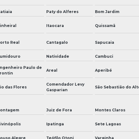
tatiaia
Paty do Alferes
Bom Jardim
inheiral
Itaocara
Quissamã
orto Real
Cantagalo
Sapucaia
umidouro
Natividade
Cambuci
ngenheiro Paulo de
Areal
Aperibé
rontin
Comendador Levy
io das Flores
São Sebastião do Alt
Gasparian
ontagem
Juiz de Fora
Montes Claros
ivinópolis
Ipatinga
Sete Lagoas
ouso Alegre
Teófilo Otoni
Varginha