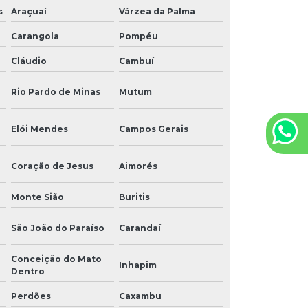
s
Araçuaí
Várzea da Palma
Carangola
Pompéu
Cláudio
Cambuí
Rio Pardo de Minas
Mutum
Elói Mendes
Campos Gerais
Coração de Jesus
Aimorés
Monte Sião
Buritis
São João do Paraíso
Carandaí
Conceição do Mato
Inhapim
Dentro
Perdões
Caxambu