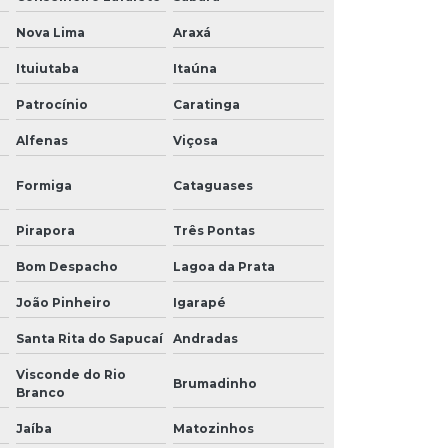
Nova Lima
Araxá
Ituiutaba
Itaúna
Patrocínio
Caratinga
Alfenas
Viçosa
Formiga
Cataguases
Pirapora
Três Pontas
Bom Despacho
Lagoa da Prata
João Pinheiro
Igarapé
Santa Rita do Sapucaí
Andradas
Visconde do Rio
Brumadinho
Branco
Jaíba
Matozinhos