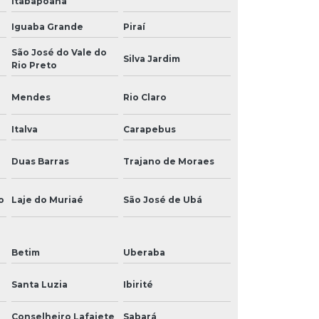
Itabapoana
Iguaba Grande
Piraí
São José do Vale do
Silva Jardim
Rio Preto
Mendes
Rio Claro
Italva
Carapebus
Duas Barras
Trajano de Moraes
o
Laje do Muriaé
São José de Ubá
Betim
Uberaba
Santa Luzia
Ibirité
Conselheiro Lafaiete
Sabará