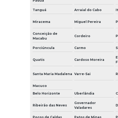
Pádua
Tanguá
Arraial do Cabo
I
Miracema
Miguel Pereira
P
Conceição de
Cordeiro
P
Macabu
Porciúncula
Carmo
S
E
Quatis
Cardoso Moreira
F
Santa Maria Madalena
Varre-Sai
R
Macuco
Belo Horizonte
Uberlândia
C
Governador
Ribeirão das Neves
D
Valadares
Poços de Caldas
Patos de Minas
P